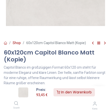
Shop
60x120cm Capitol Blanco Matt (Kopie)
60x120cm Capitol Blanco Matt
(Kopie)
Capitol Blanco im großzügigen Format 60x120 cm steht für
moderne Eleganz und klare Linien. Der helle, sanfte Farbton sorgt
für eine ruhige, offene Raumwirkung und lässt selbst kleinere
Räume größer erscheinen.
Preis:
In den Warenkorb
Die dezente, natürliche Struktur verleiht der Oberfläche Tiefe,
93,45
€
ohne aufdringlich zu wirken. Ideal für Wohnbereiche, Küchen,
Bäder oder auch gewerbliche Flächen.
Search
Dank des rechteckigen Formats entstehen weniger Fugen und ein
Konto