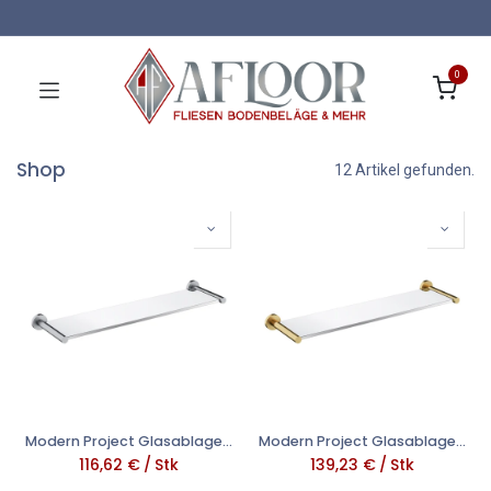
0
Shop
12 Artikel gefunden.
Modern Project Glasablage, Nickel gebürstet (NI) MP60930NI
Modern Project Glasablage, Gold gebürstetet (GLB) MP60930GLB
116,62
€
/
Stk
139,23
€
/
Stk