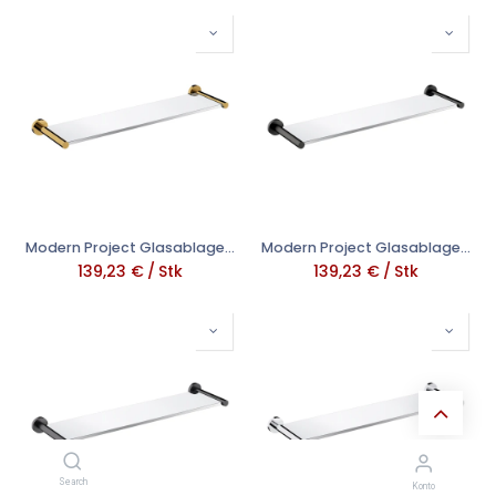
Modern Project Glasablage, Gold poliert (GL) MP60930GL
Modern Project Glasablage, Graphit gebürstet (GR) MP60930GR
139,23
€
/
Stk
139,23
€
/
Stk
Search
Konto