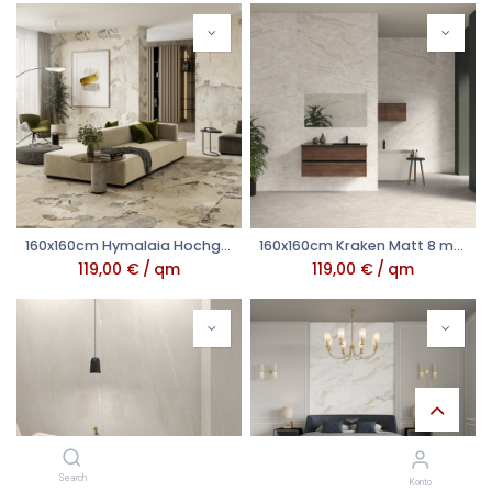
160x160cm Hymalaia Hochglanz 8 mm
160x160cm Kraken Matt 8 mm
119,00
€
/
qm
119,00
€
/
qm
Search
Konto