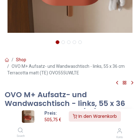
Shop
OVO M+ Aufsatz- und Wandwaschtisch - links, 55 x 36 cm
Terracotta matt (TE) OVO555UWLTE
OVO M+ Aufsatz- und
Wandwaschtisch - links, 55 x 36
cm Terracotta matt (TE)
Preis:
In den Warenkorb
OVO555UWLTE
505,75
€
Farbe: Terracotta matt (TE)
Search
Konto