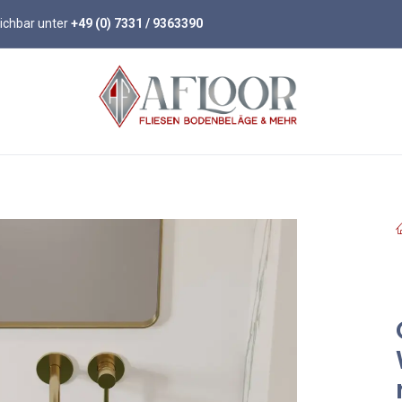
eichbar unter
+49 (0) 7331 / 9363390
öden
Parkett
Wandpaneele
Zubehör