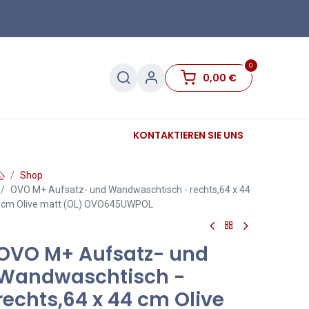
0
0,00
€
Sanitär
Sockelleisten
KONTAKTIEREN SIE UNS
Sale
Shop
OVO M+ Aufsatz- und Wandwaschtisch - rechts,64 x 44
cm Olive matt (OL) OVO645UWPOL
OVO M+ Aufsatz- und
Wandwaschtisch -
rechts,64 x 44 cm Olive