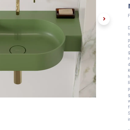
F
D
s
p
G
g
r
d
K
h
R
p
g
w
f
S
i