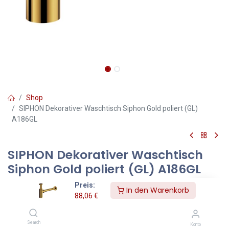
Shop
SIPHON Dekorativer Waschtisch Siphon Gold poliert (GL)
A186GL
SIPHON Dekorativer Waschtisch
Siphon Gold poliert (GL) A186GL
Preis:
Dieser dekorative Waschtischsiphon in gold poliert bringt einen
In den Warenkorb
88,06
€
Hauch von Luxus in jedes Badezimmer. Die edle goldene
Oberfläche wurde sorgfältig poliert, um einen glänzenden,
reflektierenden Effekt zu erzielen, der perfekt mit modernen
Search
Konto
Badezimmerdesigns harmoniert. Nicht nur funktional, sondern