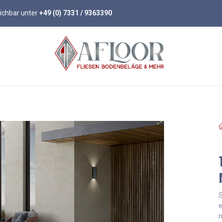
eichbar unter
+49 (0) 7331 / 9363390
öden
Parkett
Wandpaneele
Zubehör
S
e
n