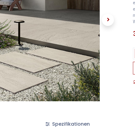
e
e
m
W
Spezifikationen