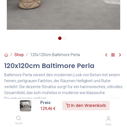
Shop
120x120cm Baltimore Perla
120x120cm Baltimore Perla
Baltimore Perla vereint den modernen Look von Beton mit einem
feinen, perlgrauen Farbton, der Räumen Helligkeit und Ruhe
verleiht. Die dezente Struktur sorgt für ein harmonisches, stilvolles
Gesamtbild, das sich mühelos in moderne wie klassische
Raumkonzepte einfügt.
Preis:
Erhältlich in matt und hochglanz poliert, bietet die Serie vielseitige
In den Warenkorb
129,46
€
Gestaltungsmöglichkeiten – von dezent zurückhaltend bis elegant
glänzend.
Das großformatige Feinsteinzeug (120×120 cm) überzeugt durch
Search
Konto