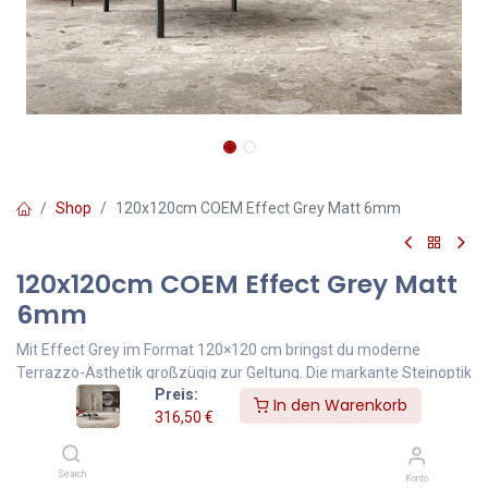
Shop
120x120cm COEM Effect Grey Matt 6mm
120x120cm COEM Effect Grey Matt
6mm
Mit Effect Grey im Format 120×120 cm bringst du moderne
Terrazzo-Ästhetik großzügig zur Geltung. Die markante Steinoptik
Preis:
mit gebrochenen Fragmentstrukturen wirkt im XL-Format
In den Warenkorb
316,50
€
besonders elegant und ruhig – ideal für weitläufige Räume,
offene Grundrisse oder minimalistische Einrichtungen.
316,50
Search
€
Konto
Inklusive MwSt.