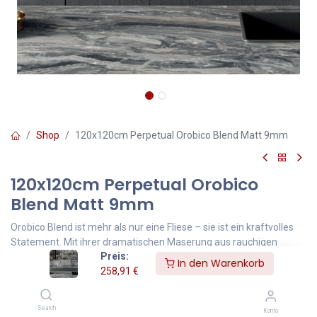
Shop
120x120cm Perpetual Orobico Blend Matt 9mm
120x120cm Perpetual Orobico
Blend Matt 9mm
Orobico Blend ist mehr als nur eine Fliese – sie ist ein kraftvolles
Statement. Mit ihrer dramatischen Maserung aus rauchigen
Preis:
Grautönen, tiefem Schwarz und lebendigen, erdigen Adern
In den Warenkorb
258,91
€
erinnert sie an erstarrte Lavaströme und geologische
Formationen.
Search
Konto
Ideal für exklusive Wohnräume, Hotellobbys oder luxuriöse