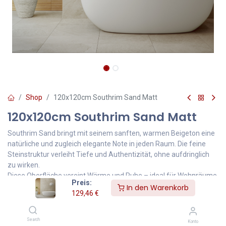
Shop
120x120cm Southrim Sand Matt
120x120cm Southrim Sand Matt
Southrim Sand bringt mit seinem sanften, warmen Beigeton eine
natürliche und zugleich elegante Note in jeden Raum. Die feine
Steinstruktur verleiht Tiefe und Authentizität, ohne aufdringlich
zu wirken.
Diese Oberfläche vereint Wärme und Ruhe – ideal für Wohnräume,
Preis:
Bäder oder stilvolle Geschäftsräume, die ein harmonisches und
In den Warenkorb
129,46
€
einladendes Ambiente ausstrahlen sollen.
Southrim Sand steht für moderne Natürlichkeit, zeitloses Design
und hohe Widerstandsfähigkeit – perfekt für anspruchsvolle
Search
Konto