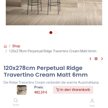
Shop
120x278cm Perpetual Ridge Travertino Cream Matt 6mm
120x278cm Perpetual Ridge
Travertino Cream Matt 6mm
Die Ridge Travertino Cream verbindet die warme Ausstrahlung
Preis:
klassischer Travertinoberflächen mit einer modernen vertikalen
In den Warenkorb
482,59
€
Reliefstruktur. Der sanfte Creme-Beigeton schafft eine ruhige und
elegante Raumwirkung und eignet sich hervorragend für zeitlose
Innenraumkonzepte.
Search
Konto