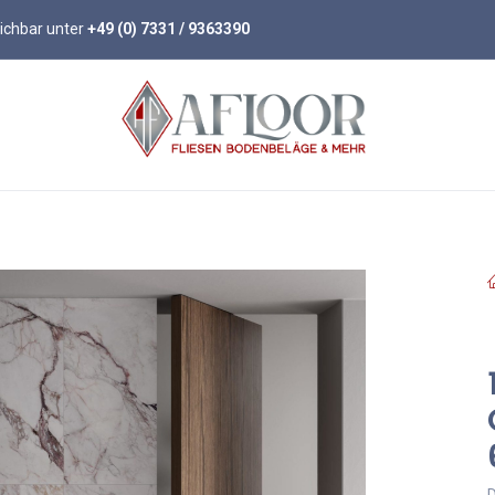
eichbar unter
+49 (0) 7331 / 9363390
öden
Parkett
Wandpaneele
Zubehör
D