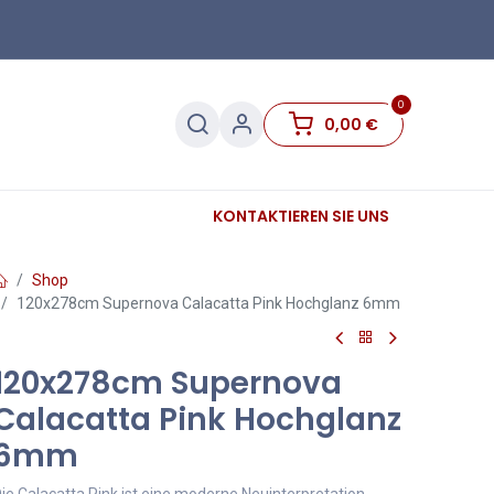
0
0,00
€
Sanitär
Sockelleisten
KONTAKTIEREN SIE UNS
Sale
Shop
120x278cm Supernova Calacatta Pink Hochglanz 6mm
120x278cm Supernova
Calacatta Pink Hochglanz
6mm
ie Calacatta Pink ist eine moderne Neuinterpretation