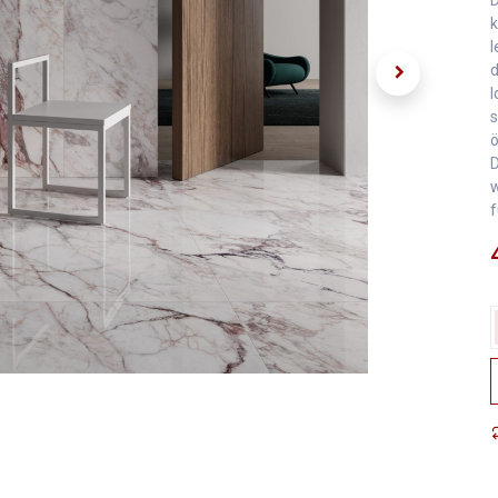
k
l
d
I
s
ö
D
w
f