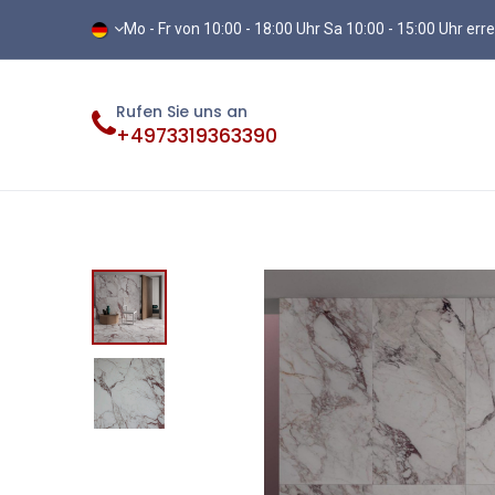
Mo - Fr von 10:00 - 18:00 Uhr Sa 10:00 - 15:00 Uhr err
Rufen Sie uns an
+4973319363390
Fliesen
Terassenplatten
Vinylb