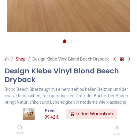
Shop
Design Klebe Vinyl Blond Beech Dryback
Design Klebe Vinyl Blond Beech
Dryback
Blond Beech überzeugt mit einem zeitlos hellen Beizton und der
charakteristischen, fein gemaserten Optik der Buche. Der Boden
bringt Natürlichkeit und Lebendigkeit in moderne wie klassische
Raumkonzepte – perfekt für große, lichtdurchflutete Räume,
Preis:
In den Warenkorb
Büros oder kreative Arbeitsumgebungen. Die warme
99,42
€
Ausstrahlung schafft eine freundliche Atmosphäre und lässt sich
vielseitig kombinieren.
Search
Konto