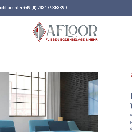
eichbar unter
+49 (0) 7331 / 9363390
öden
Parkett
Wandpaneele
Zubehör
W
R
d