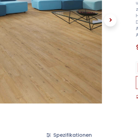
u
z
H
D
A
A
Spezifikationen