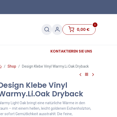
0
0,00
€
Sanitär
Sockelleisten
KONTAKTIEREN SIE UNS
Sale
Shop
Design Klebe Vinyl Warmy.Li.Oak Dryback
Design Klebe Vinyl
Warmy.Li.Oak Dryback
army Light Oak bringt eine natürliche Wärme in den
aum – mit einem hellen, leicht goldenen Eichenholzton,
er sofort Gemütlichkeit ausstrahlt. Die feine,