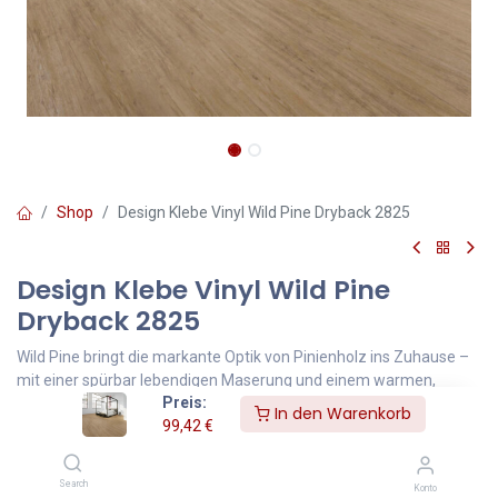
Shop
Design Klebe Vinyl Wild Pine Dryback 2825
Design Klebe Vinyl Wild Pine
Dryback 2825
Wild Pine bringt die markante Optik von Pinienholz ins Zuhause –
mit einer spürbar lebendigen Maserung und einem warmen,
Preis:
mittleren Braunton. Der Boden strahlt Behaglichkeit aus, ohne
In den Warenkorb
99,42
€
rustikal zu wirken, und passt perfekt zu modernen
Schlafzimmern, Lofts oder offenen Wohnkonzepten. Die feinen
Strukturen verleihen dem Raum Charakter und Tiefe, während die
Search
Konto
matte Oberfläche eine angenehm natürliche Haptik bietet. Ein