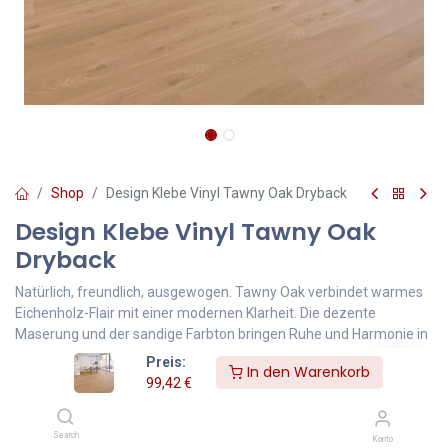
Shop
Design Klebe Vinyl Tawny Oak Dryback
Design Klebe Vinyl Tawny Oak
Dryback
Natürlich, freundlich, ausgewogen. Tawny Oak verbindet warmes
Eichenholz-Flair mit einer modernen Klarheit. Die dezente
Maserung und der sandige Farbton bringen Ruhe und Harmonie in
Wohn- oder Arbeitsbereiche – ideal für ein zeitloses,
Preis:
In den Warenkorb
skandinavisch inspiriertes Ambiente.
99,42
€
99,42
€
Inklusive MwSt.
Search
Konto