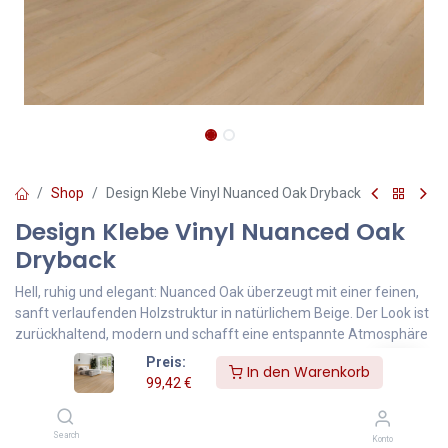
Shop
Design Klebe Vinyl Nuanced Oak Dryback
Design Klebe Vinyl Nuanced Oak
Dryback
Hell, ruhig und elegant: Nuanced Oak überzeugt mit einer feinen,
sanft verlaufenden Holzstruktur in natürlichem Beige. Der Look ist
zurückhaltend, modern und schafft eine entspannte Atmosphäre
– perfekt für Schlafzimmer, Wohnräume oder minimalistische
Preis:
In den Warenkorb
Interieurs. Die Klebeverlegung sorgt für eine besonders homogene
99,42
€
Fläche mit hochwertiger Anmutung.
99,42
€
Inklusive MwSt.
Search
Konto