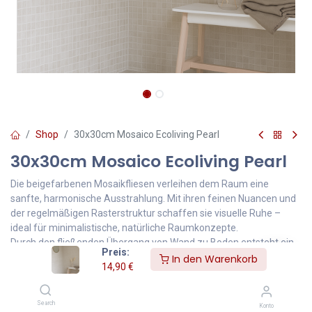
Shop
30x30cm Mosaico Ecoliving Pearl
30x30cm Mosaico Ecoliving Pearl
Die beigefarbenen Mosaikfliesen verleihen dem Raum eine
sanfte, harmonische Ausstrahlung. Mit ihren feinen Nuancen und
der regelmäßigen Rasterstruktur schaffen sie visuelle Ruhe –
ideal für minimalistische, natürliche Raumkonzepte.
Durch den fließenden Übergang von Wand zu Boden entsteht ein
Preis:
einheitliches Gesamtbild, das besonders in Wellness- und
In den Warenkorb
14,90
€
Wohnbereichen für ein ausgewogenes, warmes Ambiente sorgt.
14,90
€
Inklusive MwSt.
Search
Konto