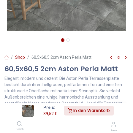
Shop
60,5x60,5 2cm Aston Perla Matt
60,5x60,5 2cm Aston Perla Matt
Elegant, modern und dezent: Die Aston Perla Terrassenplatte
besticht durch ihren hellgrauen, perlfarbenen Ton und eine fein
strukturierte Oberfläche mit natürlicher Steinoptik. Sie verleiht
Außenbereichen eine ruhige, harmonische Ausstrahlung und
sorgt für ein klares, modernes Gesamtbild – ideal für Terrassen,
Preis:
Gartenwege und Poolumrandungen mit zeitloser Eleganz.
In den Warenkorb
39,52
€
Die rutschhemmende Oberfläche (R11) bietet Sicherheit und
Komfort, auch bei Nässe. Mit 2 cm Stärke ist die Platte besonders
robust, frostfest und farbstabil. Sie kann flexibel verlegt werden –
Search
Konto