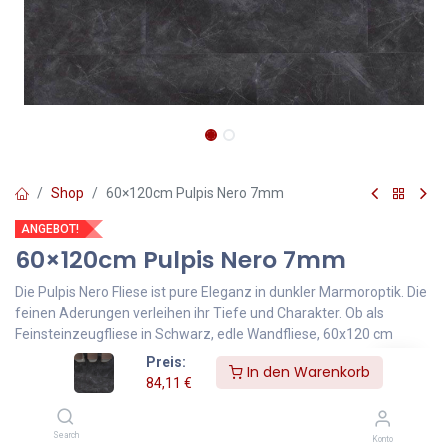
Shop
60×120cm Pulpis Nero 7mm
ANGEBOT!
60×120cm Pulpis Nero 7mm
Die Pulpis Nero Fliese ist pure Eleganz in dunkler Marmoroptik. Die
feinen Aderungen verleihen ihr Tiefe und Charakter. Ob als
Feinsteinzeugfliese in Schwarz, edle Wandfliese, 60x120 cm
Bodenfliese oder Designfliese für Bad und Wohnräume – Pulpis
Preis:
In den Warenkorb
Nero setzt stilvolle Akzente.
84,11
€
84,11
€
140,18
€
Inklusive MwSt.
Search
Konto