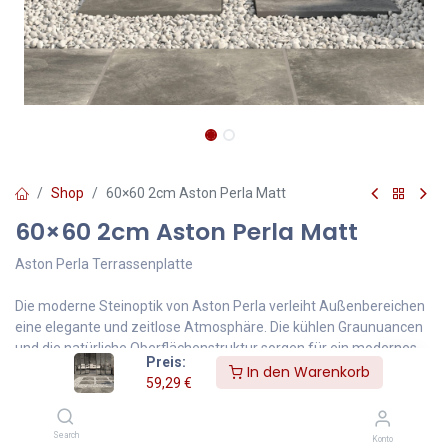
Shop
60×60 2cm Aston Perla Matt
60×60 2cm Aston Perla Matt
Aston Perla Terrassenplatte
Die moderne Steinoptik von Aston Perla verleiht Außenbereichen
eine elegante und zeitlose Atmosphäre. Die kühlen Graunuancen
und die natürliche Oberflächenstruktur sorgen für ein modernes
Preis:
Gesamtbild und lassen Terrassen besonders hochwertig wirken.
In den Warenkorb
59,29
€
✅ moderne Steinoptik in edlem Grau
✅ perfekt für Terrasse, Garten & Outdoor-Lounges
Search
Konto