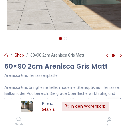
Shop
60×90 2cm Arenisca Gris Matt
60×90 2cm Arenisca Gris Matt
Arenisca Gris Terrassenplatte
Arenisca Gris bringt eine helle, moderne Steinoptik auf Terrasse,
Balkon oder Poolbereich. Die graue Oberfläche wirkt ruhig und
hochwertig und lässt sich perfekt mit Holz, weißen Fassaden und
Preis:
moderner Gartengestaltung kombinieren.
In den Warenkorb
64,69
€
✅ elegante Natursteinoptik in Grau
✅ ideal für Terrasse, Garten & Poolbereich
Search
Konto