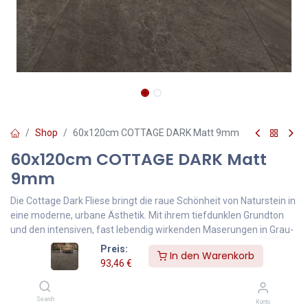
Shop
60x120cm COTTAGE DARK Matt 9mm
60x120cm COTTAGE DARK Matt
9mm
Die Cottage Dark Fliese bringt die raue Schönheit von Naturstein in
eine moderne, urbane Ästhetik. Mit ihrem tiefdunklen Grundton
und den intensiven, fast lebendig wirkenden Maserungen in Grau-
und Anthrazittönen verleiht sie jedem Raum Charakter und Tiefe.
Preis:
In den Warenkorb
93,46
€
Dieses Produkt ist nicht länger verfügbar.
Search
Konto