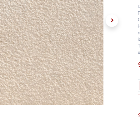
D
F
O
H
r
i
T
o