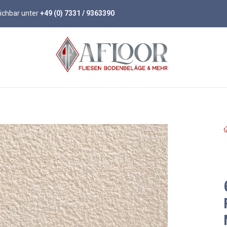
eichbar unter
+49 (0) 7331 / 9363390
öden
Parkett
Wandpaneele
Zubehör