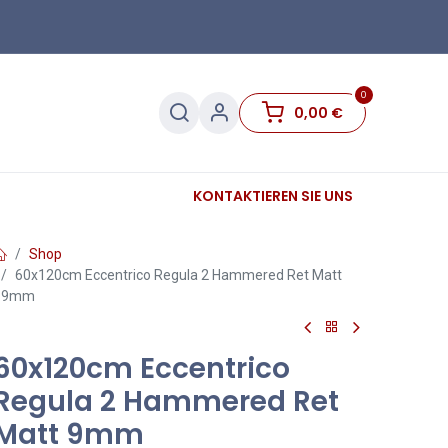
0
0,00
€
Sanitär
Sockelleisten
KONTAKTIEREN SIE UNS
Sale
Shop
60x120cm Eccentrico Regula 2 Hammered Ret Matt
9mm
60x120cm Eccentrico
Regula 2 Hammered Ret
Matt 9mm