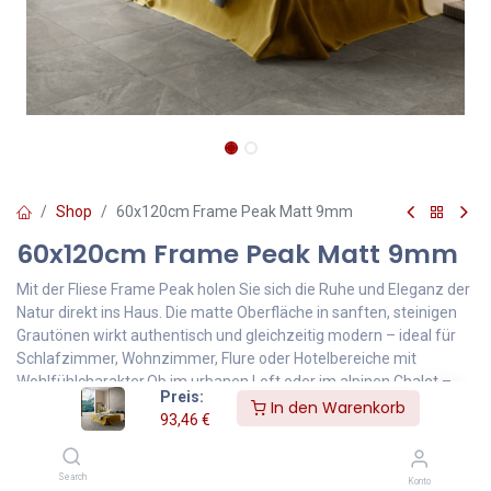
Shop
60x120cm Frame Peak Matt 9mm
60x120cm Frame Peak Matt 9mm
Mit der Fliese Frame Peak holen Sie sich die Ruhe und Eleganz der
Natur direkt ins Haus. Die matte Oberfläche in sanften, steinigen
Grautönen wirkt authentisch und gleichzeitig modern – ideal für
Schlafzimmer, Wohnzimmer, Flure oder Hotelbereiche mit
Wohlfühlcharakter.Ob im urbanen Loft oder im alpinen Chalet –
Preis:
Frame Peak passt sich jedem Stil an und schafft eine
In den Warenkorb
93,46
€
harmonische, hochwertige Atmosphäre mit natürlicher
Ausstrahlung.
Search
Konto