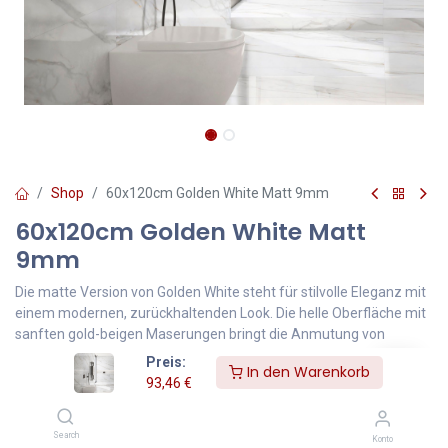
Shop
60x120cm Golden White Matt 9mm
60x120cm Golden White Matt
9mm
Die matte Version von Golden White steht für stilvolle Eleganz mit
einem modernen, zurückhaltenden Look. Die helle Oberfläche mit
sanften gold-beigen Maserungen bringt die Anmutung von
feinstem Marmor ins Spiel – dabei wirkt die matte Oberfläche
Preis:
In den Warenkorb
besonders natürlich und angenehm ruhig im Raum.
93,46
€
93,46
€
Inklusive MwSt.
Search
Konto