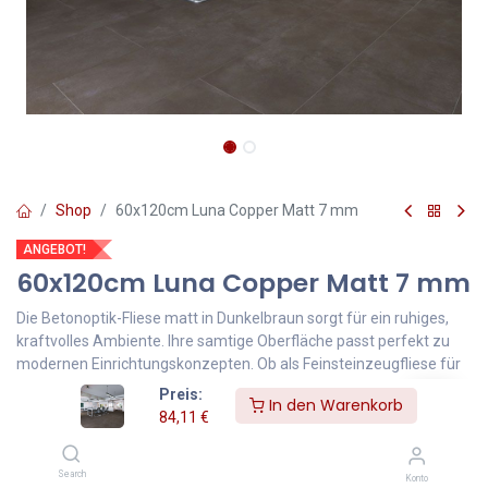
Shop
60x120cm Luna Copper Matt 7 mm
ANGEBOT!
60x120cm Luna Copper Matt 7 mm
Die Betonoptik-Fliese matt in Dunkelbraun sorgt für ein ruhiges,
kraftvolles Ambiente. Ihre samtige Oberfläche passt perfekt zu
modernen Einrichtungskonzepten. Ob als Feinsteinzeugfliese für
den Boden, Wandfliese in warmem Braun oder Fliese für
Preis:
In den Warenkorb
Innenräume – zeitlos, edel und belastbar.
84,11
€
84,11
€
140,18
€
Inklusive MwSt.
Search
Konto