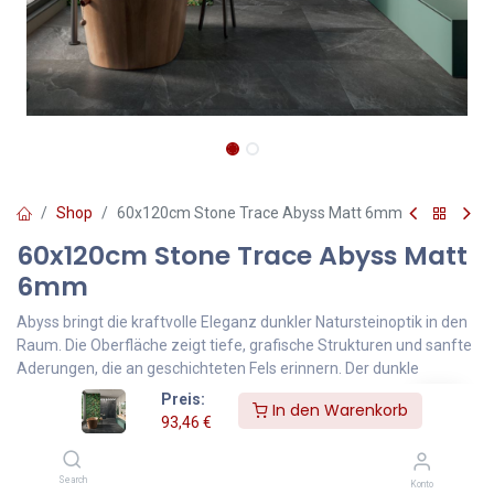
Shop
60x120cm Stone Trace Abyss Matt 6mm
60x120cm Stone Trace Abyss Matt
6mm
Abyss bringt die kraftvolle Eleganz dunkler Natursteinoptik in den
Raum. Die Oberfläche zeigt tiefe, grafische Strukturen und sanfte
Aderungen, die an geschichteten Fels erinnern. Der dunkle
Grundton verleiht dem Raum Charakter, Tiefe und eine moderne,
Preis:
In den Warenkorb
luxuriöse Ausstrahlung.
93,46
€
Im länglichen 60×120-Format wirkt Abyss besonders
Search
architektonisch und edel. Die gestreckte Form sorgt für ruhige
Konto