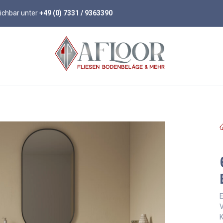
eichbar unter
+49 (0) 7331 / 9363390
öden
Parkett
Wandpaneele
Zubehör
E
V
K