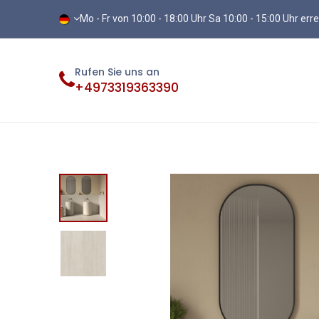
Mo - Fr von 10:00 - 18:00 Uhr Sa 10:00 - 15:00 Uhr err
Rufen Sie uns an
+4973319363390
Fliesen
Terassenplatten
Vinylb