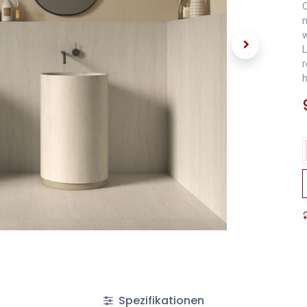
O
n
w
L
r
h
Spezifikationen