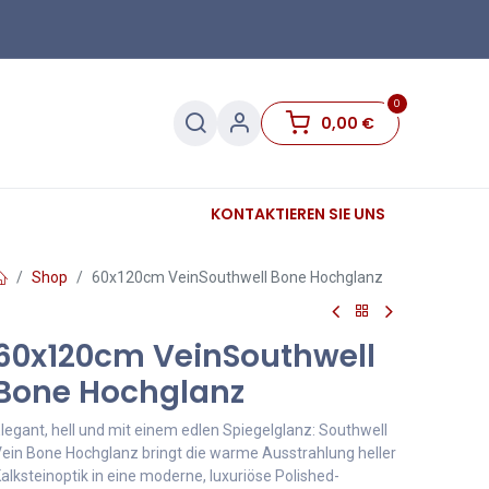
0
0,00
€
Sanitär
Sockelleisten
KONTAKTIEREN SIE UNS
Sale
Shop
60x120cm VeinSouthwell Bone Hochglanz
60x120cm VeinSouthwell
Bone Hochglanz
legant, hell und mit einem edlen Spiegelglanz: Southwell
ein Bone Hochglanz bringt die warme Ausstrahlung heller
alksteinoptik in eine moderne, luxuriöse Polished-