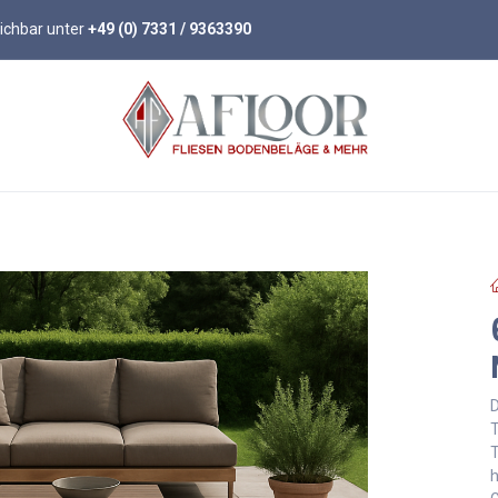
eichbar unter
+49 (0) 7331 / 9363390
öden
Parkett
Wandpaneele
Zubehör
D
T
T
h