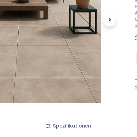
G
F
A
M
s
Spezifikationen