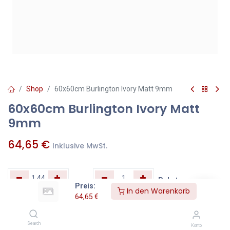
Shop
60x60cm Burlington Ivory Matt 9mm
60x60cm Burlington Ivory Matt
9mm
64,65
€
Inklusive MwSt.
qm
=
Pakete
Preis:
In den Warenkorb
64,65
€
Zum Warenkorb hinzufügen
Search
Konto