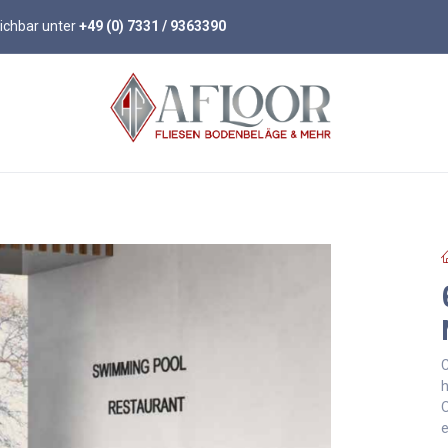
eichbar unter
+49 (0) 7331 / 9363390
öden
Parkett
Wandpaneele
Zubehör
C
h
O
e