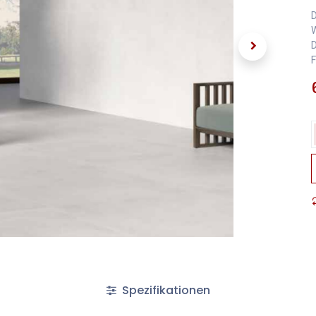
D
W
D
F
Spezifikationen