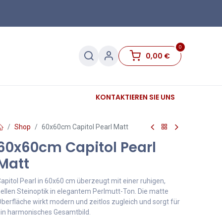
0
0,00
€
Sanitär
Sockelleisten
KONTAKTIEREN SIE UNS
Sale
Shop
60x60cm Capitol Pearl Matt
60x60cm Capitol Pearl
Matt
apitol Pearl in 60x60 cm überzeugt mit einer ruhigen,
ellen Steinoptik in elegantem Perlmutt-Ton. Die matte
berfläche wirkt modern und zeitlos zugleich und sorgt für
in harmonisches Gesamtbild.