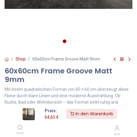
Shop
60x60cm Frame Groove Matt 9mm
60x60cm Frame Groove Matt
9mm
Mit ihrem quadratischen Format von 60 × 60 cm überzeugt diese
Fliese durch klare Linien und eine moderne Ausstrahlung. Ob
Küche, Bad oder Wohnbereich – das Format wirkt ruhig und
großzügig, ohne aufdringlich zu sein.
Preis:
In den Warenkorb
Dank der ausgewogenen Proportionen lässt sich die Fliese
64,65
€
vielseitig kombinieren – ob Ton-in-Ton oder als Kontrast zu Holz-
oder Betonoptiken. Perfekt für alle, die ein stilvolles Raumgefühl
Search
mit einem klaren Fugenbild schätzen.
Konto