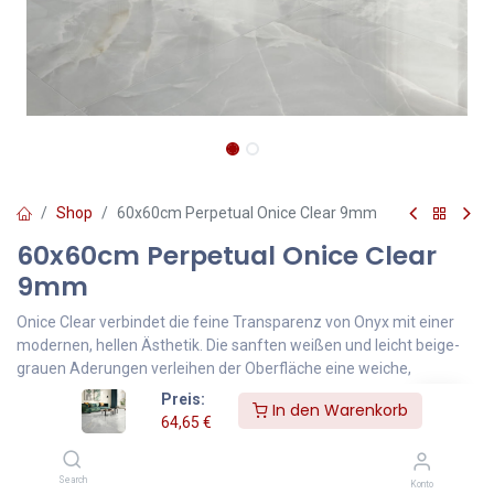
Shop
60x60cm Perpetual Onice Clear 9mm
60x60cm Perpetual Onice Clear
9mm
Onice Clear verbindet die feine Transparenz von Onyx mit einer
modernen, hellen Ästhetik. Die sanften weißen und leicht beige-
grauen Aderungen verleihen der Oberfläche eine weiche,
harmonische Bewegung, die jeden Raum optisch größer und heller
Preis:
In den Warenkorb
wirken lässt. Die glatte, hochglänzende Oberfläche sorgt für
64,65
€
elegante Lichtreflexe und bringt eine luxuriöse Tiefe ins
Gesamtbild.
Search
Konto