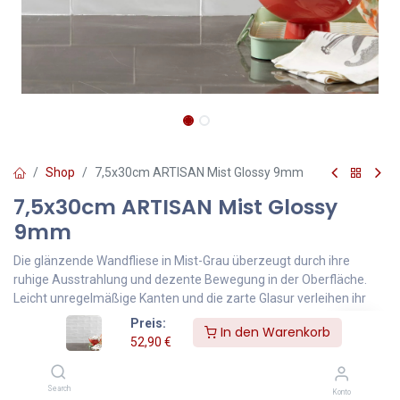
Shop
7,5x30cm ARTISAN Mist Glossy 9mm
7,5x30cm ARTISAN Mist Glossy
9mm
Die glänzende Wandfliese in Mist-Grau überzeugt durch ihre
ruhige Ausstrahlung und dezente Bewegung in der Oberfläche.
Leicht unregelmäßige Kanten und die zarte Glasur verleihen ihr
eine handgemachte Optik, die an traditionelle Keramik erinnert –
Preis:
In den Warenkorb
nur moderner interpretiert.
52,90
€
Ideal für Küchenrückwände, Bäder oder stilvolle Akzentwände. In
Search
Kombination mit kräftigen Farben, Naturholz oder mattem
Konto