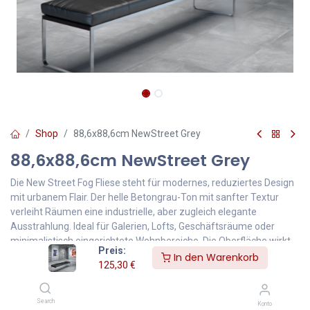
Shop
88,6x88,6cm NewStreet Grey
88,6x88,6cm NewStreet Grey
Die New Street Fog Fliese steht für modernes, reduziertes Design
mit urbanem Flair. Der helle Betongrau-Ton mit sanfter Textur
verleiht Räumen eine industrielle, aber zugleich elegante
Ausstrahlung. Ideal für Galerien, Lofts, Geschäftsräume oder
minimalistisch eingerichtete Wohnbereiche. Die Oberfläche wirkt
Preis:
matt und leicht strukturiert – perfekt für zeitgemäße,
In den Warenkorb
125,30
€
großflächige Gestaltung.
125,30
€
Inklusive MwSt.
Search
Konto