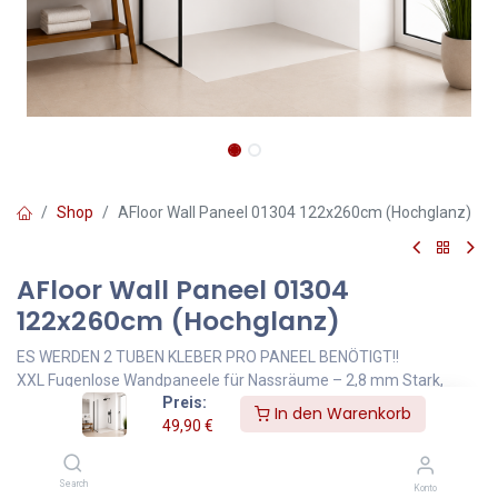
Shop
AFloor Wall Paneel 01304 122x260cm (Hochglanz)
AFloor Wall Paneel 01304
122x260cm (Hochglanz)
ES WERDEN 2 TUBEN KLEBER PRO PANEEL BENÖTIGT!!
XXL Fugenlose Wandpaneele für Nassräume – 2,8 mm Stark,
Preis:
122x260 cm, Feuerresistent & Einfach zu Montieren
In den Warenkorb
49,90
€
Unsere XXL Wandpaneele fugenlos (2,8 mm stark, Format: 122 x
260 cm) sind die ideale Lösung für stilvolle Nassraum
Search
Konto
Wandverkleidungen. Das hochwertige, feuerresistente Material ist