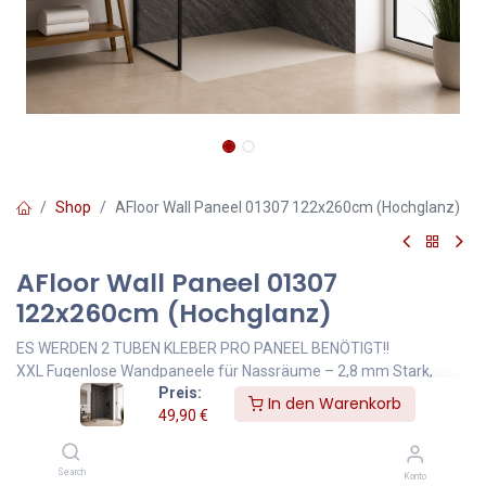
Shop
AFloor Wall Paneel 01307 122x260cm (Hochglanz)
AFloor Wall Paneel 01307
122x260cm (Hochglanz)
ES WERDEN 2 TUBEN KLEBER PRO PANEEL BENÖTIGT!!
XXL Fugenlose Wandpaneele für Nassräume – 2,8 mm Stark,
Preis:
122x260 cm, Feuerresistent & Einfach zu Montieren
In den Warenkorb
49,90
€
Unsere XXL Wandpaneele fugenlos (2,8 mm stark, Format: 122 x
260 cm) sind die ideale Lösung für stilvolle Nassraum
Search
Konto
Wandverkleidungen. Das hochwertige, feuerresistente Material ist