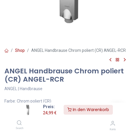
Shop
ANGEL Handbrause Chrom poliert (CR) ANGEL-RCR
ANGEL Handbrause Chrom poliert
(CR) ANGEL-RCR
ANGEL | Handbrause
Farbe: Chrom poliert (CR)
Preis:
In den Warenkorb
24,99
€
Die Kollektion OMNIRES ANGEL zeichnet sich durch modernes
Design und Komfort im täglichen Gebrauch aus. Die
minimalistische Form der Handbrause sorgt dafür, dass sie sich
Search
Konto