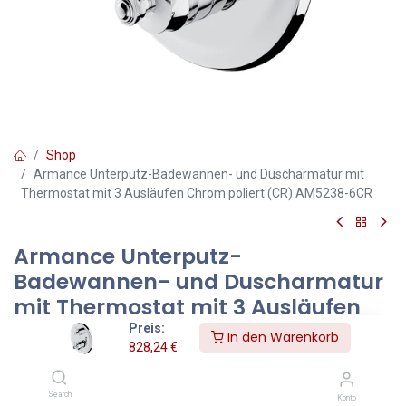
Shop
Armance Unterputz-Badewannen- und Duscharmatur mit
Thermostat mit 3 Ausläufen Chrom poliert (CR) AM5238-6CR
Armance Unterputz-
Badewannen- und Duscharmatur
mit Thermostat mit 3 Ausläufen
Chrom poliert (CR) AM5238-6CR
Preis:
In den Warenkorb
828,24
€
Farbe Chrom poliert (CR)
Search
Die OMNIRES ARMANCE-Kollektion stellt eine zeitgenössische
Konto