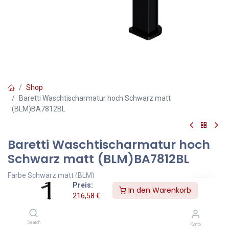
Shop
Baretti Waschtischarmatur hoch Schwarz matt
(BLM)BA7812BL
Baretti Waschtischarmatur hoch
Schwarz matt (BLM)BA7812BL
Farbe Schwarz matt (BLM)
Preis:
In den Warenkorb
216,58
€
Die OMNIRES BARETTI-Kollektion zeichnet sich durch ihre
faszinierende Form aus, die auf rechten Winkeln und Bögen
beruht. Die moderne, harmonische Form besticht durch ihre
Search
Konto