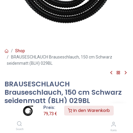
Shop
BRAUSESCHLAUCH Brauseschlauch, 150 cm Schwarz
seidenmatt (BLH) 029BL
BRAUSESCHLAUCH
Brauseschlauch, 150 cm Schwarz
seidenmatt (BLH) 029BL
Preis:
In den Warenkorb
BRAUSESCHLAUCH | Brauseschlauch, 150 cm
79,73
€
Farbe:Schwarz seidenmatt (BLH)
Technische Daten:
Search
Konto