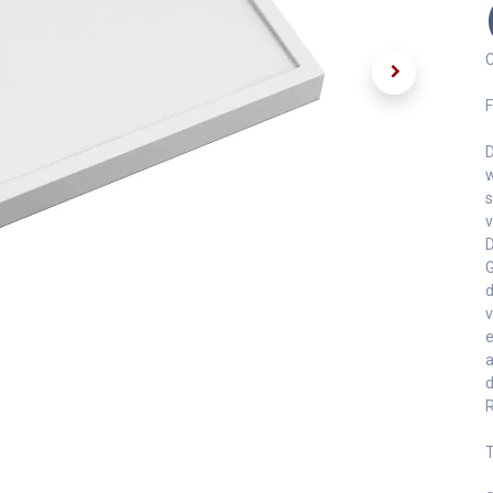
C
F
D
w
s
v
D
G
d
v
e
a
d
R
T