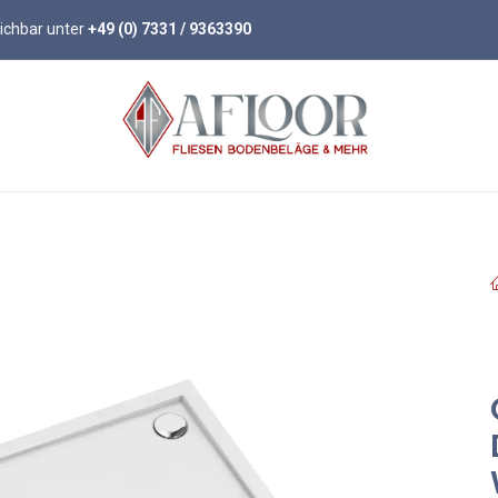
eichbar unter
+49 (0) 7331 / 9363390
öden
Parkett
Wandpaneele
Zubehör