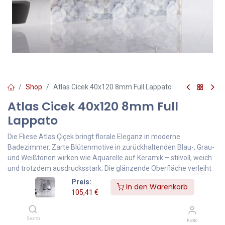
Shop
Atlas Cicek 40x120 8mm Full Lappato
Atlas Cicek 40x120 8mm Full
Lappato
Die Fliese Atlas Çiçek bringt florale Eleganz in moderne
Badezimmer. Zarte Blütenmotive in zurückhaltenden Blau-, Grau-
und Weißtönen wirken wie Aquarelle auf Keramik – stilvoll, weich
und trotzdem ausdrucksstark. Die glänzende Oberfläche verleiht
Tiefe und reflektiert das Licht sanft, wodurch Räume heller und
Preis:
In den Warenkorb
großzügiger wirken.
105,41
€
105,41
€
Inklusive MwSt.
Search
Konto