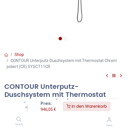
Shop
CONTOUR Unterputz-Duschsystem mit Thermostat Chrom
poliert (CR) SYSCT11CR
CONTOUR Unterputz-
Duschsystem mit Thermostat
Chrom poliert (CR) SYSCT11CR
Preis:
In den Warenkorb
946,05
€
Farbe Chrom poliert (CR)
Search
Konto