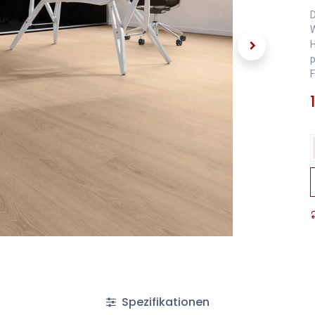
D
W
H
p
F
Spezifikationen