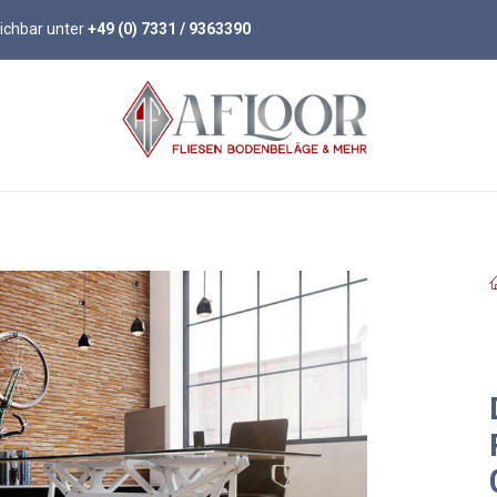
eichbar unter
+49 (0) 7331 / 9363390
öden
Parkett
Wandpaneele
Zubehör