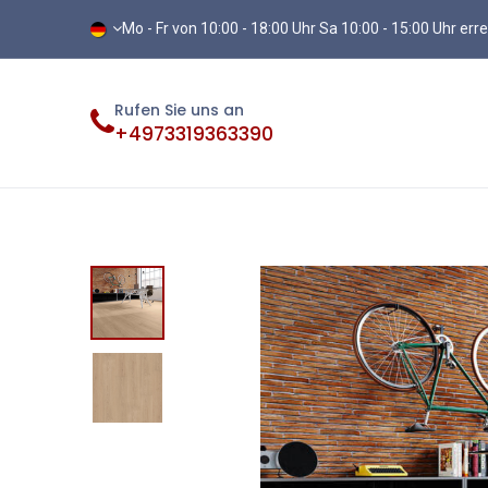
Mo - Fr von 10:00 - 18:00 Uhr Sa 10:00 - 15:00 Uhr err
Rufen Sie uns an
+4973319363390
Fliesen
Terassenplatten
Vinylb