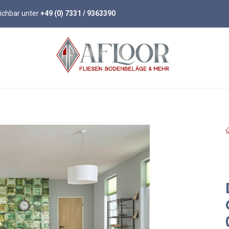
eichbar unter
+49 (0) 7331 / 9363390
öden
Parkett
Wandpaneele
Zubehör