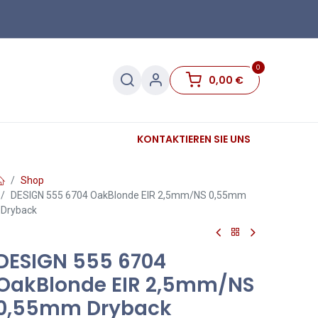
0
0,00
€
Sanitär
Sockelleisten
KONTAKTIEREN SIE UNS
Sale
Shop
DESIGN 555 6704 OakBlonde EIR 2,5mm/NS 0,55mm
Dryback
DESIGN 555 6704
OakBlonde EIR 2,5mm/NS
0,55mm Dryback