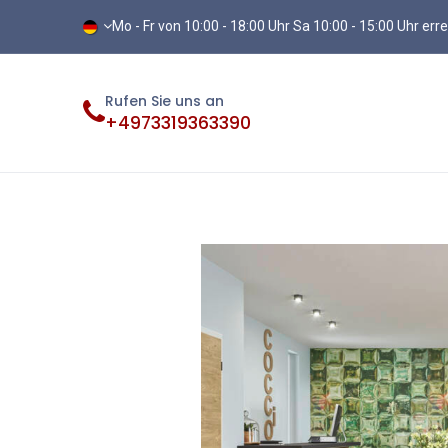
Mo - Fr von 10:00 - 18:00 Uhr Sa 10:00 - 15:00 Uhr err
Rufen Sie uns an
+4973319363390
Fliesen
Terassenplatten
Vinylb