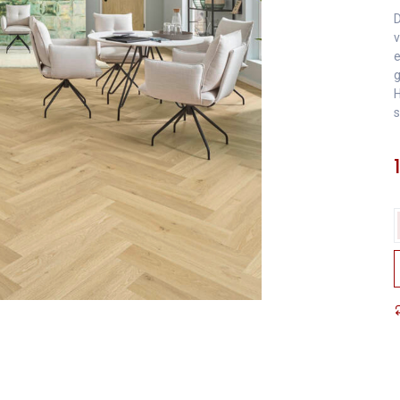
D
v
e
g
H
s