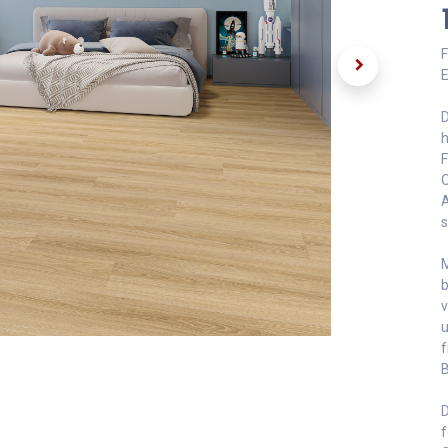
F
E
D
h
F
O
A
s
M
b
v
u
f
B
D
f