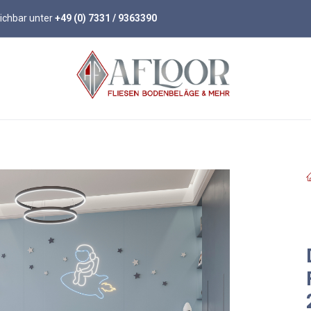
eichbar unter
+49 (0) 7331 / 9363390
öden
Parkett
Wandpaneele
Zubehör