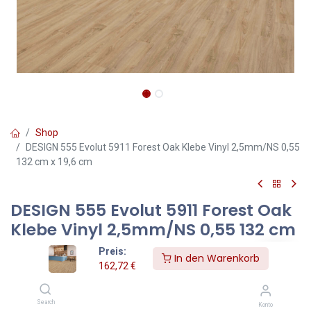
Shop
DESIGN 555 Evolut 5911 Forest Oak Klebe Vinyl 2,5mm/NS 0,55
132 cm x 19,6 cm
DESIGN 555 Evolut 5911 Forest Oak
Klebe Vinyl 2,5mm/NS 0,55 132 cm
x 19,6 cm
Preis:
In den Warenkorb
162,72
€
Forest Oak – Klebevinylboden 2,5 mm in natürlicher Holzoptik
Der Forest Klebevinylboden überzeugt durch seine markante,
Search
Konto